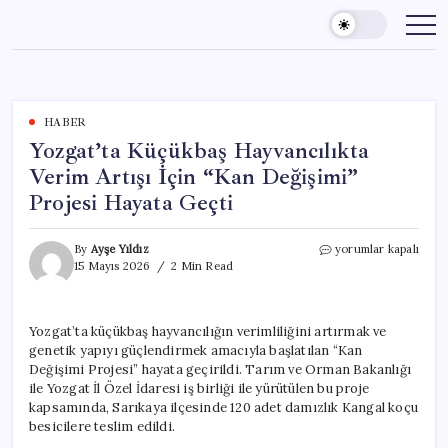
Skip
to
content
HABER
Yozgat’ta Küçükbaş Hayvancılıkta
Verim Artışı İçin “Kan Değişimi”
Projesi Hayata Geçti
Yozgat’ta
By
Ayşe Yıldız
yorumlar kapalı
Küçükbaş
15 Mayıs 2026
2 Min Read
Hayvancılıkta
Verim
Artışı
Yozgat’ta küçükbaş hayvancılığın verimliliğini artırmak ve
İçin
genetik yapıyı güçlendirmek amacıyla başlatılan “Kan
“Kan
Değişimi”
Değişimi Projesi” hayata geçirildi. Tarım ve Orman Bakanlığı
Projesi
ile Yozgat İl Özel İdaresi iş birliği ile yürütülen bu proje
Hayata
kapsamında, Sarıkaya ilçesinde 120 adet damızlık Kangal koçu
Geçti
besicilere teslim edildi.
için