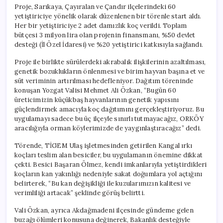
Proje, Sarıkaya, Çayıralan ve Çandır ilçelerindeki 60
yetiştiriciye yönelik olarak düzenlenen bir törenle start aldı.
Her bir yetiştiriciye 2 adet damızlık koç verildi. Toplam
bütçesi 3 milyon lira olan projenin finansmanı, %50 devlet
desteği (İl Özel İdaresi) ve %20 yetiştirici katkısıyla sağlandı.
Proje ile birlikte sürülerdeki akrabalık ilişkilerinin azaltılması,
genetik bozuklukların önlenmesi ve birim hayvan başına et ve
süt veriminin artırılması hedefleniyor. Dağıtım töreninde
konuşan Yozgat Valisi Mehmet Ali Özkan, “Bugün 60
üreticimizin küçükbaş hayvanlarının genetik yapısını
güçlendirmek amacıyla koç dağıtımını gerçekleştiriyoruz. Bu
uygulamayı sadece bu üç ilçeyle sınırlı tutmayacağız, ORKÖY
aracılığıyla orman köylerimizde de yaygınlaştıracağız” dedi.
Törende, TİGEM Ulaş işletmesinden getirilen Kangal ırkı
koçları teslim alan besiciler, bu uygulamanın önemine dikkat
çekti. Besici Başaran Ölmez, kendi imkanlarıyla yetiştirdikleri
koçların kan yakınlığı nedeniyle sakat doğumlara yol açtığını
belirterek, “Bu kan değişikliği ile kuzularımızın kalitesi ve
verimliliği artacak” şeklinde görüş belirtti.
Vali Özkan, ayrıca Akdağmadeni ilçesinde gündeme gelen
buzağı ölümleri konusuna değinerek, Bakanlık desteğiyle