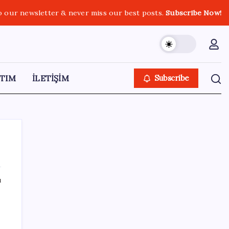
o our newsletter & never miss our best posts.
Subscribe Now!
TIM
İLETİŞİM
Subscribe
ı
SON YAZILAR
Altında tavan kırıldı, tırmanış durmak
bilmiyor: Borcu olan mutsuz, birikimi olan