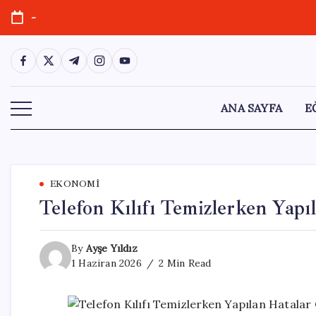
Skip
-
to
content
https://www.facebook.com/
https://twitter.com/
https://t.me/
https://www.instagram.com/
https://youtube.com/
ANA SAYFA
E
EKONOMI
Telefon Kılıfı Temizlerken Yapı
By
Ayşe Yıldız
1 Haziran 2026
2 Min Read