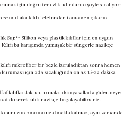
umak için doğru temizlik adımlarını şöyle sıralıyor:
 önce mutlaka kılıfı telefondan tamamen çıkarın.
k Su):** Silikon veya plastik kılıflar için en uygun
. Kılıfı bu karışımda yumuşak bir süngerle nazikçe
ılıfı mikrofiber bir bezle kuruladıktan sonra hemen
 kuruması için oda sıcaklığında en az 15-20 dakika
ffaf kılıflardaki sararmaları kimyasallarla gidermeye
at dökerek kılıfı nazikçe fırçalayabilirsiniz.
lefonunuzun ömrünü uzatmakla kalmaz, aynı zamanda