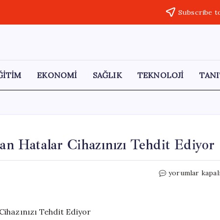
Subscribe t
ĞİTİM
EKONOMİ
SAĞLIK
TEKNOLOJİ
TANI
lan Hatalar Cihazınızı Tehdit Ediyor
Telefon
yorumlar kapal
Kılıfı
Temizlerken
Yapılan
Hatalar