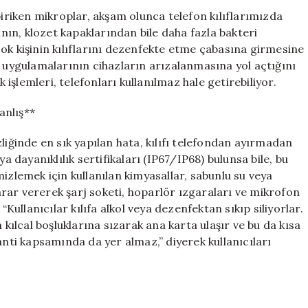
Cihazınızı
riken mikroplar, akşam olunca telefon kılıflarımızda
Tehdit
ının, klozet kapaklarından bile daha fazla bakteri
Ediyor
ok kişinin kılıflarını dezenfekte etme çabasına girmesine
için
k uygulamalarının cihazların arızalanmasına yol açtığını
k işlemleri, telefonları kullanılmaz hale getirebiliyor.
anlış**
liğinde en sık yapılan hata, kılıfı telefondan ayırmadan
a dayanıklılık sertifikaları (IP67/IP68) bulunsa bile, bu
temizlemek için kullanılan kimyasallar, sabunlu su veya
rar vererek şarj soketi, hoparlör ızgaraları ve mikrofon
“Kullanıcılar kılıfa alkol veya dezenfektan sıkıp siliyorlar.
 kılcal boşluklarına sızarak ana karta ulaşır ve bu da kısa
anti kapsamında da yer almaz,” diyerek kullanıcıları