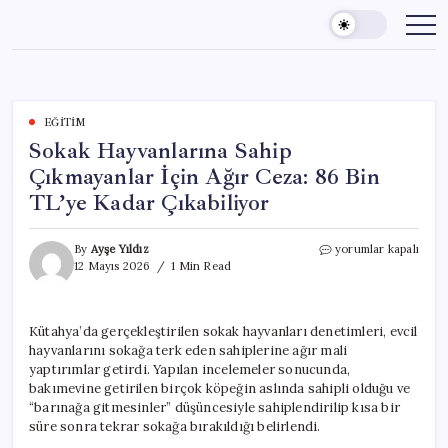
Skip
to
content
EĞITIM
Sokak Hayvanlarına Sahip
Çıkmayanlar İçin Ağır Ceza: 86 Bin
TL’ye Kadar Çıkabiliyor
Sokak
By
Ayşe Yıldız
yorumlar kapalı
Hayvanlarına
12 Mayıs 2026
1 Min Read
Sahip
Çıkmayanlar
İçin
Kütahya’da gerçekleştirilen sokak hayvanları denetimleri, evcil
Ağır
hayvanlarını sokağa terk eden sahiplerine ağır mali
Ceza:
86
yaptırımlar getirdi. Yapılan incelemeler sonucunda,
Bin
bakımevine getirilen birçok köpeğin aslında sahipli olduğu ve
TL’ye
“barınağa gitmesinler” düşüncesiyle sahiplendirilip kısa bir
Kadar
süre sonra tekrar sokağa bırakıldığı belirlendi.
Çıkabiliyor