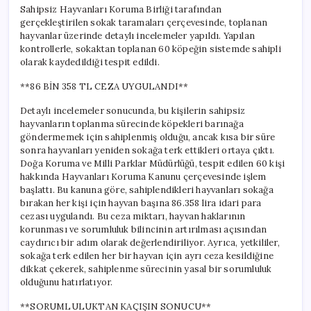
için
Sahipsiz Hayvanları Koruma Birliği tarafından
gerçekleştirilen sokak taramaları çerçevesinde, toplanan
hayvanlar üzerinde detaylı incelemeler yapıldı. Yapılan
kontrollerle, sokaktan toplanan 60 köpeğin sistemde sahipli
olarak kaydedildiği tespit edildi.
**86 BİN 358 TL CEZA UYGULANDI**
Detaylı incelemeler sonucunda, bu kişilerin sahipsiz
hayvanların toplanma sürecinde köpekleri barınağa
göndermemek için sahiplenmiş olduğu, ancak kısa bir süre
sonra hayvanları yeniden sokağa terk ettikleri ortaya çıktı.
Doğa Koruma ve Milli Parklar Müdürlüğü, tespit edilen 60 kişi
hakkında Hayvanları Koruma Kanunu çerçevesinde işlem
başlattı. Bu kanuna göre, sahiplendikleri hayvanları sokağa
bırakan her kişi için hayvan başına 86.358 lira idari para
cezası uygulandı. Bu ceza miktarı, hayvan haklarının
korunması ve sorumluluk bilincinin artırılması açısından
caydırıcı bir adım olarak değerlendiriliyor. Ayrıca, yetkililer,
sokağa terk edilen her bir hayvan için ayrı ceza kesildiğine
dikkat çekerek, sahiplenme sürecinin yasal bir sorumluluk
olduğunu hatırlatıyor.
**SORUMLULUKTAN KAÇIŞIN SONUCU**