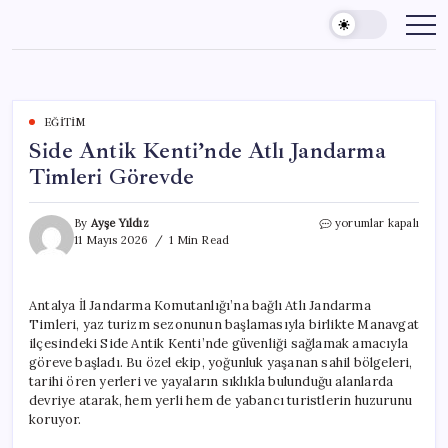
Skip
to
content
EĞITIM
Side Antik Kenti’nde Atlı Jandarma
Timleri Görevde
Side
By
Ayşe Yıldız
yorumlar kapalı
Antik
11 Mayıs 2026
1 Min Read
Kenti’nde
Atlı
Jandarma
Antalya İl Jandarma Komutanlığı’na bağlı Atlı Jandarma
Timleri
Timleri, yaz turizm sezonunun başlamasıyla birlikte Manavgat
Görevde
için
ilçesindeki Side Antik Kenti’nde güvenliği sağlamak amacıyla
göreve başladı. Bu özel ekip, yoğunluk yaşanan sahil bölgeleri,
tarihi ören yerleri ve yayaların sıklıkla bulunduğu alanlarda
devriye atarak, hem yerli hem de yabancı turistlerin huzurunu
koruyor.