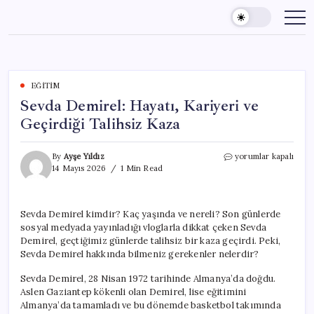
Skip
to
content
EĞITIM
Sevda Demirel: Hayatı, Kariyeri ve
Geçirdiği Talihsiz Kaza
Sevda
By
Ayşe Yıldız
yorumlar kapalı
Demirel:
14 Mayıs 2026
1 Min Read
Hayatı,
Kariyeri
ve
Sevda Demirel kimdir? Kaç yaşında ve nereli? Son günlerde
Geçirdiği
sosyal medyada yayınladığı vloglarla dikkat çeken Sevda
Talihsiz
Kaza
Demirel, geçtiğimiz günlerde talihsiz bir kaza geçirdi. Peki,
için
Sevda Demirel hakkında bilmeniz gerekenler nelerdir?
Sevda Demirel, 28 Nisan 1972 tarihinde Almanya’da doğdu.
Aslen Gaziantep kökenli olan Demirel, lise eğitimini
Almanya’da tamamladı ve bu dönemde basketbol takımında