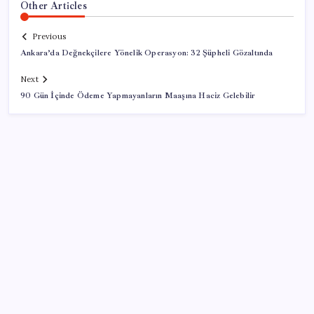
Other Articles
Previous
Ankara’da Değnekçilere Yönelik Operasyon: 32 Şüpheli Gözaltında
Next
90 Gün İçinde Ödeme Yapmayanların Maaşına Haciz Gelebilir
SON YAZILAR
Altında tavan kırıldı, tırmanış durmak bilmiyor:
Borcu olan mutsuz, birikimi olan mutlu