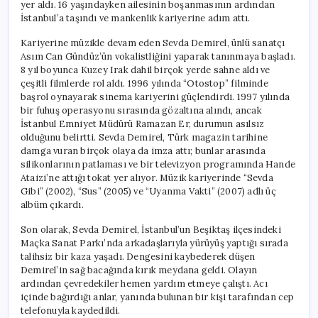
yer aldı. 16 yaşındayken ailesinin boşanmasının ardından
İstanbul’a taşındı ve mankenlik kariyerine adım attı.
Kariyerine müzikle devam eden Sevda Demirel, ünlü sanatçı
Asım Can Gündüz’ün vokalistliğini yaparak tanınmaya başladı.
8 yıl boyunca Kuzey Irak dahil birçok yerde sahne aldı ve
çeşitli filmlerde rol aldı. 1996 yılında “Otostop” filminde
başrol oynayarak sinema kariyerini güçlendirdi. 1997 yılında
bir fuhuş operasyonu sırasında gözaltına alındı, ancak
İstanbul Emniyet Müdürü Ramazan Er, durumun asılsız
olduğunu belirtti. Sevda Demirel, Türk magazin tarihine
damga vuran birçok olaya da imza attı; bunlar arasında
silikonlarının patlaması ve bir televizyon programında Hande
Ataizi’ne attığı tokat yer alıyor. Müzik kariyerinde “Sevda
Gibi” (2002), “Sus” (2005) ve “Uyanma Vakti” (2007) adlı üç
albüm çıkardı.
Son olarak, Sevda Demirel, İstanbul’un Beşiktaş ilçesindeki
Maçka Sanat Parkı’nda arkadaşlarıyla yürüyüş yaptığı sırada
talihsiz bir kaza yaşadı. Dengesini kaybederek düşen
Demirel’in sağ bacağında kırık meydana geldi. Olayın
ardından çevredekiler hemen yardım etmeye çalıştı. Acı
içinde bağırdığı anlar, yanında bulunan bir kişi tarafından cep
telefonuyla kaydedildi.