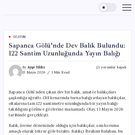
Skip
to
content
EĞITIM
Sapanca Gölü’nde Dev Balık Bulundu:
122 Santim Uzunluğunda Yayın Balığı
Sapanca
By
Ayşe Yıldız
yorumlar kapalı
Gölü’nde
13 Mayıs 2026
1 Min Read
Dev
Balık
Bulundu:
Sapanca Gölü’nden çıkan dev bir balık, amatör balıkçıları
122
şaşkınlığa uğrattı. Göl kenarında turna balığı avlayan balıkçılar,
Santim
Uzunluğunda
oltalarına tam 122 santimetre uzunluğunda bir yayın balığı
Yayın
takıldığını görünce gözlerine inanamadı. Olay, 13 Mayıs 2026
Balığı
tarihinde gerçekleşti.
için
Balık, üreme döneminde olduğu için balıkçılar, onu koruma
amaçlı olarak tekrar göle bıraktı. Balıkçı İbrahim Balaban, bu