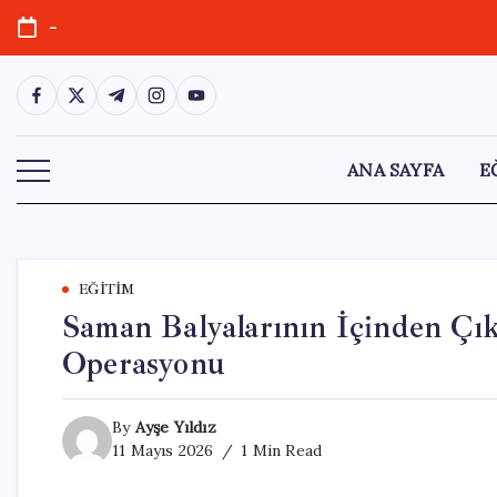
Skip
-
to
content
https://www.facebook.com/
https://twitter.com/
https://t.me/
https://www.instagram.com/
https://youtube.com/
ANA SAYFA
E
EĞITIM
Saman Balyalarının İçinden Çı
Operasyonu
By
Ayşe Yıldız
11 Mayıs 2026
1 Min Read