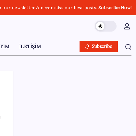
o our newsletter & never miss our best posts.
Subscribe Now!
TIM
İLETİŞİM
Subscribe
SON YAZILAR
ı
Altında tavan kırıldı, tırmanış durmak
bilmiyor: Borcu olan mutsuz, birikimi olan