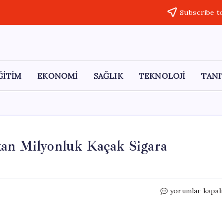
Subscribe t
ĞİTİM
EKONOMİ
SAĞLIK
TEKNOLOJİ
TANI
kan Milyonluk Kaçak Sigara
Saman
yorumlar kapal
Balyalarının
İçinden
Çıkan