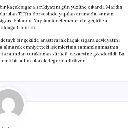
Milyonluk
 bir kaçak sigara sevkiyatını gün yüzüne çıkardı. Mardin-
Kaçak
rdurulan TIR’ın dorsesinde yapılan aramada, saman
Sigara
sigara bulundu. Yapılan incelemede, ele geçirilen
Operasyonu
olduğu bildirildi.
için
 detaylı bir şekilde araştırarak kaçak sigara sevkiyatını
ına alınarak emniyetteki işlemlerinin tamamlanmasının
e tarafından tutuklanan sürücü, cezaevine gönderildi. Bu
emli bir adım olarak değerlendiriliyor.