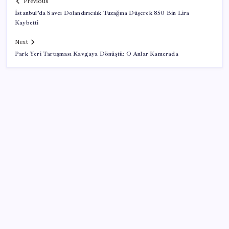
Previous
İstanbul’da Savcı Dolandırıcılık Tuzağına Düşerek 850 Bin Lira
Kaybetti
Next
Park Yeri Tartışması Kavgaya Dönüştü: O Anlar Kamerada
SON YAZILAR
TBMM Adalet Komisyonu’nda ‘pislik’ tartışması:
MHP’li Bülbül masaya yumruk attı, İYİ Partili vekilin
üzerine yürüdü
OpenAI’ın İlk Cihazı için Fiyat ve Tasarım Belli Oldu