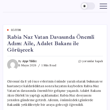
Skip
to
content
EĞITIM
Rabia Naz Vatan Davasında Önemli
Adım: Aile, Adalet Bakanı ile
Görüşecek
Rabia
By
Ayşe Yıldız
yorumlar kapalı
Naz
11 Mayıs 2026
1 Min Read
Vatan
Davasında
Önemli
Giresun’da 8 yıl önce evlerinin önünde yaralı olarak bulunan ve
Adım:
hastaneye kaldırıldıktan sonra hayatını kaybeden Rabia Naz
Aile,
Adalet
Vatan’ın davasında önemli bir gelişme yaşandı. Adalet Bakanı
Bakanı
Akın Gürlek’in yaptığı açıklamalar, Rabia Naz dosyasını
ile
yeniden gündeme getirdi. Ailenin, önümüzdeki günlerde
Görüşecek
Bakanlık yetkilileriyle bir araya geleceği öğrenildi.
için