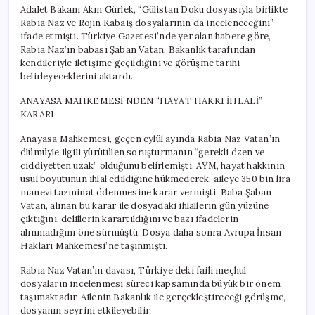
Adalet Bakanı Akın Gürlek, “Gülistan Doku dosyasıyla birlikte
Rabia Naz ve Rojin Kabaiş dosyalarının da inceleneceğini”
ifade etmişti. Türkiye Gazetesi’nde yer alan habere göre,
Rabia Naz’ın babası Şaban Vatan, Bakanlık tarafından
kendileriyle iletişime geçildiğini ve görüşme tarihi
belirleyeceklerini aktardı.
ANAYASA MAHKEMESİ’NDEN “HAYAT HAKKI İHLALİ”
KARARI
Anayasa Mahkemesi, geçen eylül ayında Rabia Naz Vatan’ın
ölümüyle ilgili yürütülen soruşturmanın “gerekli özen ve
ciddiyetten uzak” olduğunu belirlemişti. AYM, hayat hakkının
usul boyutunun ihlal edildiğine hükmederek, aileye 350 bin lira
manevi tazminat ödenmesine karar vermişti. Baba Şaban
Vatan, alınan bu karar ile dosyadaki ihlallerin gün yüzüne
çıktığını, delillerin karartıldığını ve bazı ifadelerin
alınmadığını öne sürmüştü. Dosya daha sonra Avrupa İnsan
Hakları Mahkemesi’ne taşınmıştı.
Rabia Naz Vatan’ın davası, Türkiye’deki faili meçhul
dosyaların incelenmesi süreci kapsamında büyük bir önem
taşımaktadır. Ailenin Bakanlık ile gerçekleştireceği görüşme,
dosyanın seyrini etkileyebilir.