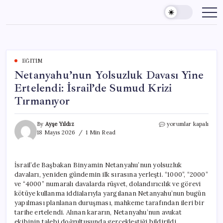
Skip
to
content
EĞITIM
Netanyahu’nun Yolsuzluk Davası Yine
Ertelendi: İsrail’de Sumud Krizi
Tırmanıyor
Netanyahu’nun
By
Ayşe Yıldız
yorumlar kapalı
Yolsuzluk
18 Mayıs 2026
1 Min Read
Davası
Yine
Ertelendi:
İsrail’de Başbakan Binyamin Netanyahu’nun yolsuzluk
İsrail’de
davaları, yeniden gündemin ilk sırasına yerleşti. “1000”, “2000”
Sumud
Krizi
ve “4000” numaralı davalarda rüşvet, dolandırıcılık ve görevi
Tırmanıyor
kötüye kullanma iddialarıyla yargılanan Netanyahu’nun bugün
için
yapılması planlanan duruşması, mahkeme tarafından ileri bir
tarihe ertelendi. Alınan kararın, Netanyahu’nun avukat
ekibinin talebi doğrultusunda gerçekleştiği bildirildi.