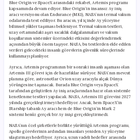
Blue Origin ve SpaceX arasındaki rekabet, Artemis programı
kapsamında devam ediyor. Blue Origin’in insansız Ay iniş
aracı versiyonu olan Endurance (MK1), NASA’nın termal vakum
odalarında test ediliyor. Bu aracın, yıl içinde Ay yüzeyine
bilimsel yükler taşıması bekleniyor. Termal vakum testleri,
uzay ortamındaki aşırı sıcaklık dalgalanmaları ve vakum
koşullarının sistemler üzerindeki etkisini değerlendirmek
açısından büyük önem taşıyor. NASA, bu testlerden elde edilen
verileri gelecekteki insanlı görevlerin güvenlik süreçlerinde
kullanmayı planlıyor.
Ayrıca, Artemis programının bir sonraki insanlı aşaması olan
Artemis III görevi için de hazırlıklar sürüyor. NASA’nın mevcut
planına göre, astronotlar Orion uzay aracıyla alçak Dünya
yörüngesine taşınacak. Burada Blue Origin veya SpaceX
tarafından geliştirilen Ay iniş araçlarından hazır olan sistemle
kenetlenme testleri yapılacak. NASA, Artemis III görevini 2027
yılında gerçekleştirmeyi hedefliyor. Ancak, hem SpaceX’in
Starship tabanlı Ay aracı hem de Blue Origin’in Mark 2
sistemi henüz gerçek bir Ay inişi gerçekleştirmedi.
NASA’nın özel şirketlerle birlikte yürüttüğü Artemis programı,
Apollo görevlerinin ardından insanları yeniden Ay yüzeyine
ulaştırmayı hedefliyor. Ayrıca, uzun vadeli hedefler arasında