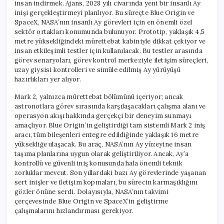
insan indirmek. Ajans, 2028 yılı civarında yeni bir insanlı Ay
inişi gerçekleştirmeyi planlıyor. Bu süreçte Blue Origin ve
SpaceX, NASA’nın insanlı Ay görevleri için en önemli özel
sektör ortakları konumunda bulunuyor. Prototip, yaklaşık 4,5
metre yüksekliğindeki mürettebat kabiniyle dikkat çekiyor ve
insan etkileşimli testler için kullanılacak. Bu testler arasında
görev senaryoları, görev kontrol merkeziyle iletişim süreçleri,
uzay giysisi kontrolleri ve simüle edilmiş Ay yürüyüşü
hazırlıkları yer alıyor.
Mark 2, yalnızca mürettebat bölümünü içeriyor; ancak
astronotlara görev sırasında karşılaşacakları çalışma alanı ve
operasyon akışı hakkında gerçekçi bir deneyim sunmayı
amaçlıyor. Blue Origin’in geliştirdiği tam sistemli Mark 2 iniş
aracı, tüm bileşenleri entegre edildiğinde yaklaşık 16 metre
yüksekliğe ulaşacak. Bu araç, NASA’nın Ay yüzeyine insan
taşıma planlarına uygun olarak geliştiriliyor. Ancak, Ay’a
kontrollü ve güvenli iniş konusunda hala önemli teknik
zorluklar mevcut. Son yıllardaki bazı Ay görevlerinde yaşanan
sert inişler ve iletişim kopmaları, bu sürecin karmaşıklığını
gözler önüne serdi. Dolayısıyla, NASA’nın takvimi
çerçevesinde Blue Origin ve SpaceX’in geliştirme
çalışmalarını hızlandırması gerekiyor.