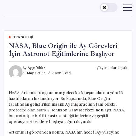
Skip
to
content
TEKNOLOJI
NASA, Blue Origin ile Ay Görevleri
İçin Astronot Eğitimlerine Başlıyor
NASA,
By
Ayşe Yıldız
yorumlar kapalı
Blue
21 Mayıs 2026
2 Min Read
Origin
ile
Ay
NASA, Artemis programının gelecekteki aşamalarına yönelik
Görevleri
hazırlıklarını hızlandırıyor. Bu kapsamda, Blue Origin
İçin
Astronot
tarafından geliştirilen insanlı Ay iniş aracının tam ölçekli
Eğitimlerine
prototipi olan Mark 2, Johnson Uzay Merkezi’ne ulaştı. NASA,
Başlıyor
bu prototiple birlikte astronot eğitimlerine ve çeşitli
için
operasyonel testlere başlayacağını duyurdu.
Artemis II görevinden sonra, NASA’nın hedefi Ay yüzeyine