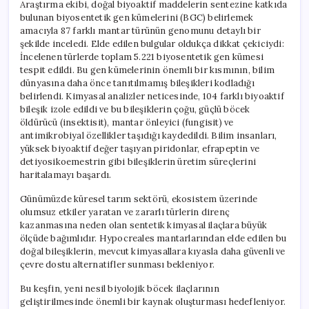
Araştırma ekibi, doğal biyoaktif maddelerin sentezine katkıda
bulunan biyosentetik gen kümelerini (BGC) belirlemek
amacıyla 87 farklı mantar türünün genomunu detaylı bir
şekilde inceledi. Elde edilen bulgular oldukça dikkat çekiciydi:
İncelenen türlerde toplam 5.221 biyosentetik gen kümesi
tespit edildi. Bu gen kümelerinin önemli bir kısmının, bilim
dünyasına daha önce tanıtılmamış bileşikleri kodladığı
belirlendi. Kimyasal analizler neticesinde, 104 farklı biyoaktif
bileşik izole edildi ve bu bileşiklerin çoğu, güçlü böcek
öldürücü (insektisit), mantar önleyici (fungisit) ve
antimikrobiyal özellikler taşıdığı kaydedildi. Bilim insanları,
yüksek biyoaktif değer taşıyan piridonlar, efrapeptin ve
detiyosikoemestrin gibi bileşiklerin üretim süreçlerini
haritalamayı başardı.
Günümüzde küresel tarım sektörü, ekosistem üzerinde
olumsuz etkiler yaratan ve zararlı türlerin direnç
kazanmasına neden olan sentetik kimyasal ilaçlara büyük
ölçüde bağımlıdır. Hypocreales mantarlarından elde edilen bu
doğal bileşiklerin, mevcut kimyasallara kıyasla daha güvenli ve
çevre dostu alternatifler sunması bekleniyor.
Bu keşfin, yeni nesil biyolojik böcek ilaçlarının
geliştirilmesinde önemli bir kaynak oluşturması hedefleniyor.