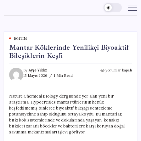
Skip
to
content
EĞITIM
Mantar Köklerinde Yenilikçi Biyoaktif
Bileşiklerin Keşfi
Mantar
By
Ayşe Yıldız
yorumlar kapalı
Köklerinde
15 Mayıs 2026
1 Min Read
Yenilikçi
Biyoaktif
Bileşiklerin
Nature Chemical Biology dergisinde yer alan yeni bir
Keşfi
araştırma, Hypocreales mantar türlerinin henüz
için
keşfedilmemiş binlerce biyoaktif bileşiği sentezleme
potansiyeline sahip olduğunu ortaya koydu. Bu mantarlar,
bitki kök sistemlerinde ve dokularında yaşayan, konakçı
bitkileri zararlı böcekler ve bakterilere karşı koruyan doğal
savunma mekanizmaları işlevi görüyor.