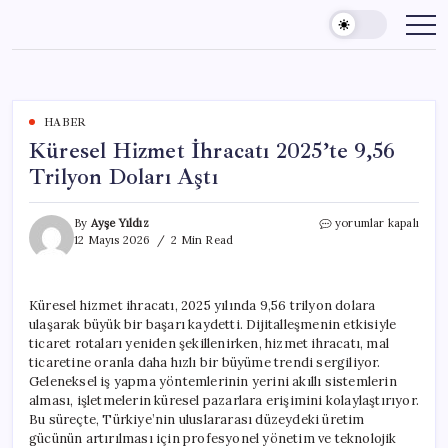
Skip
to
content
HABER
Küresel Hizmet İhracatı 2025’te 9,56
Trilyon Doları Aştı
Küresel
By
Ayşe Yıldız
yorumlar kapalı
Hizmet
12 Mayıs 2026
2 Min Read
İhracatı
2025’te
9,56
Küresel hizmet ihracatı, 2025 yılında 9,56 trilyon dolara
Trilyon
ulaşarak büyük bir başarı kaydetti. Dijitalleşmenin etkisiyle
Doları
Aştı
ticaret rotaları yeniden şekillenirken, hizmet ihracatı, mal
için
ticaretine oranla daha hızlı bir büyüme trendi sergiliyor.
Geleneksel iş yapma yöntemlerinin yerini akıllı sistemlerin
alması, işletmelerin küresel pazarlara erişimini kolaylaştırıyor.
Bu süreçte, Türkiye’nin uluslararası düzeydeki üretim
gücünün artırılması için profesyonel yönetim ve teknolojik