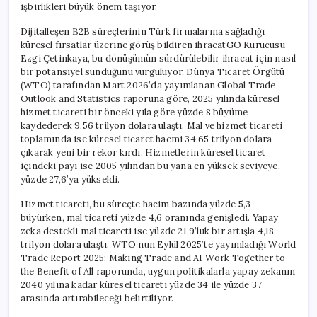
işbirlikleri büyük önem taşıyor.
Dijitalleşen B2B süreçlerinin Türk firmalarına sağladığı
küresel fırsatlar üzerine görüş bildiren ihracatGO Kurucusu
Ezgi Çetinkaya, bu dönüşümün sürdürülebilir ihracat için nasıl
bir potansiyel sunduğunu vurguluyor. Dünya Ticaret Örgütü
(WTO) tarafından Mart 2026’da yayımlanan Global Trade
Outlook and Statistics raporuna göre, 2025 yılında küresel
hizmet ticareti bir önceki yıla göre yüzde 8 büyüme
kaydederek 9,56 trilyon dolara ulaştı. Mal ve hizmet ticareti
toplamında ise küresel ticaret hacmi 34,65 trilyon dolara
çıkarak yeni bir rekor kırdı. Hizmetlerin küresel ticaret
içindeki payı ise 2005 yılından bu yana en yüksek seviyeye,
yüzde 27,6’ya yükseldi.
Hizmet ticareti, bu süreçte hacim bazında yüzde 5,3
büyürken, mal ticareti yüzde 4,6 oranında genişledi. Yapay
zeka destekli mal ticareti ise yüzde 21,9’luk bir artışla 4,18
trilyon dolara ulaştı. WTO’nun Eylül 2025’te yayımladığı World
Trade Report 2025: Making Trade and AI Work Together to
the Benefit of All raporunda, uygun politikalarla yapay zekanın
2040 yılına kadar küresel ticareti yüzde 34 ile yüzde 37
arasında artırabileceği belirtiliyor.