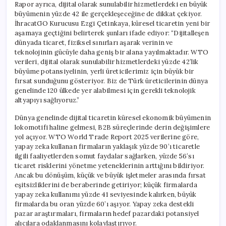
Rapor ayrıca, dijital olarak sunulabilir hizmetlerdeki en büyük
büyümenin yüzde 42 ile gerçekleşeceğine de dikkat çekiyor.
İhracatGO Kurucusu Ezgi Çetinkaya, küresel ticaretin yeni bir
aşamaya geçtiğini belirterek şunları ifade ediyor: “Dijitalleşen
dünyada ticaret, fiziksel sınırları aşarak verinin ve
teknolojinin gücüyle daha geniş bir alana yayılmaktadır. WTO
verileri, dijital olarak sunulabilir hizmetlerdeki yüzde 42’lik
büyüme potansiyelinin, yerli üreticilerimiz için büyük bir
fırsat sunduğunu gösteriyor. Biz de Türk üreticilerinin dünya
genelinde 120 ülkede yer alabilmesi için gerekli teknolojik
altyapıyı sağlıyoruz.”
Dünya genelinde dijital ticaretin küresel ekonomik büyümenin
lokomotifi haline gelmesi, B2B süreçlerinde derin değişimlere
yol açıyor. WTO World Trade Report 2025 verilerine göre,
yapay zeka kullanan firmaların yaklaşık yüzde 90’ı ticaretle
ilgili faaliyetlerden somut faydalar sağlarken, yüzde 56’sı
ticaret risklerini yönetme yeteneklerinin arttığını bildiriyor.
Ancak bu dönüşüm, küçük ve büyük işletmeler arasında fırsat
eşitsizliklerini de beraberinde getiriyor; küçük firmalarda
yapay zeka kullanımı yüzde 41 seviyesinde kalırken, büyük
firmalarda bu oran yüzde 60’ı aşıyor. Yapay zeka destekli
pazar araştırmaları, firmaların hedef pazardaki potansiyel
alıcılara odaklanmasını kolaylaştırıyor.