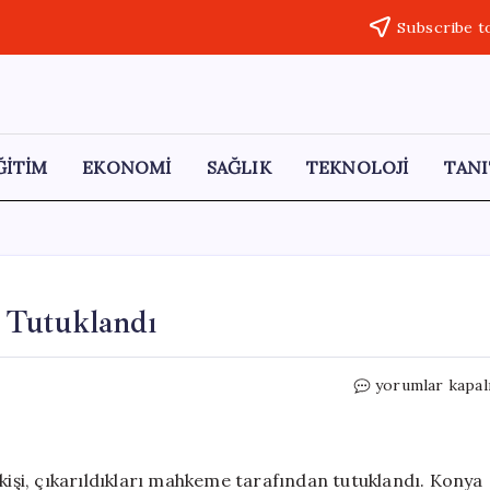
Subscribe t
ĞİTİM
EKONOMİ
SAĞLIK
TEKNOLOJİ
TANI
i Tutuklandı
Konya’da
yorumlar kapal
Hırsızlık
Yapan
6
Kişi
 kişi, çıkarıldıkları mahkeme tarafından tutuklandı. Konya