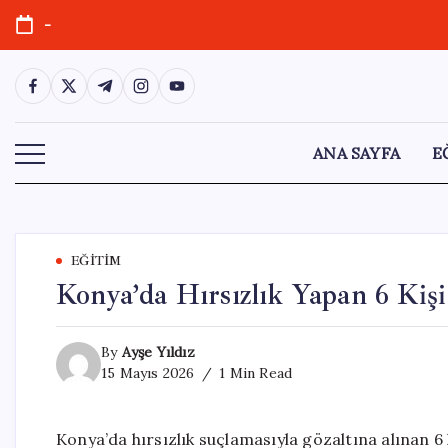
Skip
-
to
content
https://www.facebook.com/
https://twitter.com/
https://t.me/
https://www.instagram.com/
https://youtube.com/
ANA SAYFA
E
EĞITIM
Konya’da Hırsızlık Yapan 6 Kiş
By
Ayşe Yıldız
15 Mayıs 2026
1 Min Read
Konya’da hırsızlık suçlamasıyla gözaltına alınan 6