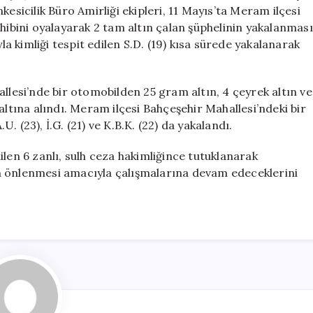
Tutuklandı
kesicilik Büro Amirliği ekipleri, 11 Mayıs’ta Meram ilçesi
için
ahibini oyalayarak 2 tam altın çalan şüphelinin yakalanması
yla kimliği tespit edilen S.D. (19) kısa sürede yakalanarak
allesi’nde bir otomobilden 25 gram altın, 4 çeyrek altın ve
altına alındı. Meram ilçesi Bahçeşehir Mahallesi’ndeki bir
 (23), İ.G. (21) ve K.B.K. (22) da yakalandı.
len 6 zanlı, sulh ceza hakimliğince tutuklanarak
ının önlenmesi amacıyla çalışmalarına devam edeceklerini