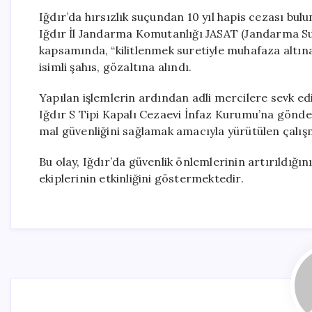
Iğdır’da hırsızlık suçundan 10 yıl hapis cezası bulu
Iğdır İl Jandarma Komutanlığı JASAT (Jandarma Su
kapsamında, “kilitlenmek suretiyle muhafaza altına
isimli şahıs, gözaltına alındı.
Yapılan işlemlerin ardından adli mercilere sevk ed
Iğdır S Tipi Kapalı Cezaevi İnfaz Kurumu’na gönder
mal güvenliğini sağlamak amacıyla yürütülen çalışm
Bu olay, Iğdır’da güvenlik önlemlerinin artırıldığı
ekiplerinin etkinliğini göstermektedir.