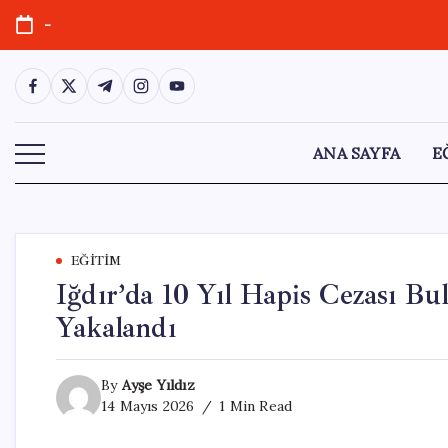
Skip
-
to
content
https://www.facebook.com/
https://twitter.com/
https://t.me/
https://www.instagram.com/
https://youtube.com/
ANA SAYFA
E
EĞITIM
Iğdır’da 10 Yıl Hapis Cezası B
Yakalandı
By
Ayşe Yıldız
14 Mayıs 2026
1 Min Read