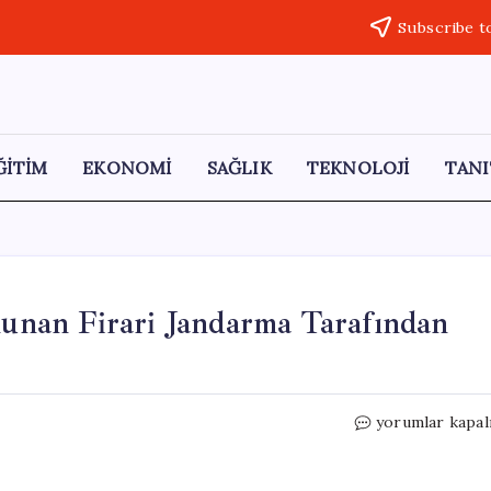
Subscribe t
ĞİTİM
EKONOMİ
SAĞLIK
TEKNOLOJİ
TANI
ulunan Firari Jandarma Tarafından
Iğdır’da
yorumlar kapal
10
Yıl
Hapis