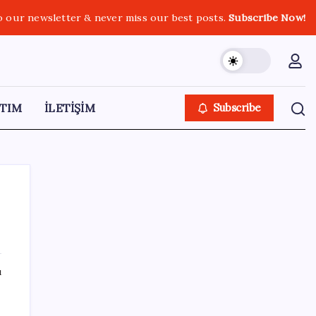
o our newsletter & never miss our best posts.
Subscribe Now!
TIM
İLETİŞİM
Subscribe
SON YAZILAR
ı
OpenAI’ın İlk Cihazı için Fiyat ve Tasarım
Belli Oldu