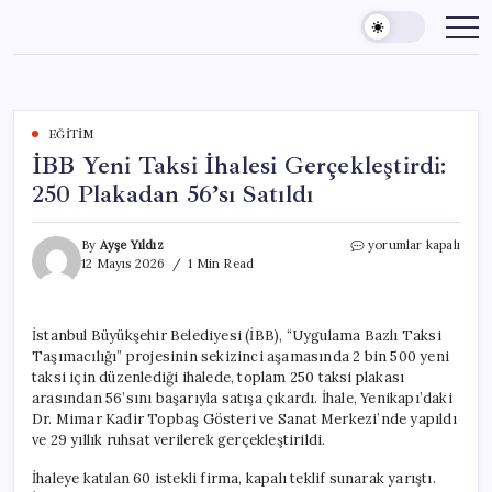
Skip
to
content
EĞITIM
İBB Yeni Taksi İhalesi Gerçekleştirdi:
250 Plakadan 56’sı Satıldı
İBB
By
Ayşe Yıldız
yorumlar kapalı
Yeni
12 Mayıs 2026
1 Min Read
Taksi
İhalesi
Gerçekleştirdi:
İstanbul Büyükşehir Belediyesi (İBB), “Uygulama Bazlı Taksi
250
Taşımacılığı” projesinin sekizinci aşamasında 2 bin 500 yeni
Plakadan
56’sı
taksi için düzenlediği ihalede, toplam 250 taksi plakası
Satıldı
arasından 56’sını başarıyla satışa çıkardı. İhale, Yenikapı’daki
için
Dr. Mimar Kadir Topbaş Gösteri ve Sanat Merkezi’nde yapıldı
ve 29 yıllık ruhsat verilerek gerçekleştirildi.
İhaleye katılan 60 istekli firma, kapalı teklif sunarak yarıştı.