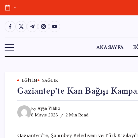
Skip
-
to
content
https://www.facebook.com/
https://twitter.com/
https://t.me/
https://www.instagram.com/
https://youtube.com/
ANA SAYFA
E
EĞITIM
SAĞLIK
Gaziantep’te Kan Bağışı Kampa
By
Ayşe Yıldız
8 Mayıs 2026
2 Min Read
Gaziantep’te, Şahinbey Belediyesi ve Türk Kızılayı’n