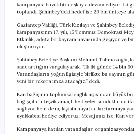
kampanyası büyük bir coşkuyla devam ediyor. İki g
toplandı. Şahinbey’deki hedef ise 20 bin üniteye ul
Gaziantep Valiliği, Türk Kızılayı ve Şahinbey Beledi
kampanyasının 17. yılı, 15 Temmuz Demokrasi Meyda
Etkinlik, adeta bir bayram havasında geçiyor ve b
oluşturuyor.
Şahinbey Belediye Başkanı Mehmet Tahmazoğlu, ka
saat arttığını vurgulayarak, “İlk iki günde 14 bin
Vatandaşların yoğun ilgisiyle birlikte bu sayının g
yeni bir rekora imza atacağız.” dedi.
Kan bağışının toplumsal sağlık açısından büyük b
bağışçılara teşvik amaçlı hediyeler sunduklarını if
sağlıyor hem de üç kişinin hayatını kurtarmaya ya
ayakkabısı hediye ediyoruz. Mesajımız ise ‘Kan ver, sa
Kampanyaya katılan vatandaşlar, organizasyondan 