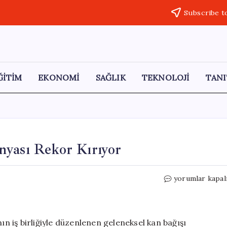
Subscribe t
ĞİTİM
EKONOMİ
SAĞLIK
TEKNOLOJİ
TANI
nyası Rekor Kırıyor
Gaziantep’te
yorumlar kapal
Kan
Bağışı
Kampanyası
Rekor
ın iş birliğiyle düzenlenen geleneksel kan bağışı