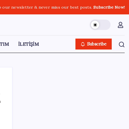
o our newsletter & never miss our best posts.
Subscribe Now!
TIM
İLETİŞİM
Subscribe
ı
SON YAZILAR
Altın fiyatları 7 haftanın zirvesinde: Gram,
çeyrek ve Cumhuriyet altını bugün ne kadar