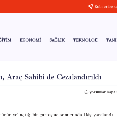
Subscribe t
ĞİTİM
EKONOMİ
SAĞLIK
TEKNOLOJİ
TANI
ı, Araç Sahibi de Cezalandırıldı
Ehliyetsiz
yorumlar kapal
Sürücü
Kazaya
Karıştı,
Araç
ünün yol açtığı bir çarpışma sonucunda 1 kişi yaralandı.