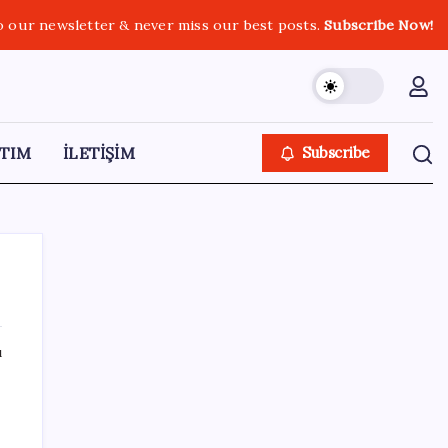
o our newsletter & never miss our best posts.
Subscribe Now!
TIM
İLETİŞİM
Subscribe
ı
SON YAZILAR
Mafia: The Old Country için Man of Honor
Gümbür Gümbür Geliyor