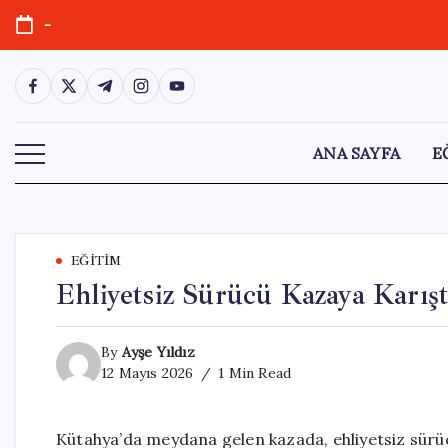
Skip
-
to
content
https://www.facebook.com/
https://twitter.com/
https://t.me/
https://www.instagram.com/
https://youtube.com/
ANA SAYFA
E
EĞITIM
Ehliyetsiz Sürücü Kazaya Karışt
By
Ayşe Yıldız
12 Mayıs 2026
1 Min Read
Kütahya’da meydana gelen kazada, ehliyetsiz sürüc