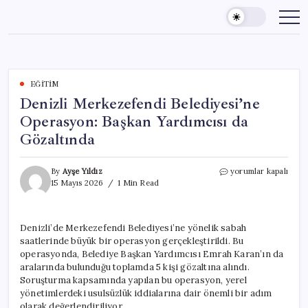
Skip
to
content
EĞITIM
Denizli Merkezefendi Belediyesi’ne
Operasyon: Başkan Yardımcısı da
Gözaltında
Denizli
By
Ayşe Yıldız
yorumlar kapalı
Merkezefendi
15 Mayıs 2026
1 Min Read
Belediyesi’ne
Operasyon:
Başkan
Denizli’de Merkezefendi Belediyesi’ne yönelik sabah
Yardımcısı
saatlerinde büyük bir operasyon gerçekleştirildi. Bu
da
Gözaltında
operasyonda, Belediye Başkan Yardımcısı Emrah Karan’ın da
için
aralarında bulunduğu toplamda 5 kişi gözaltına alındı.
Soruşturma kapsamında yapılan bu operasyon, yerel
yönetimlerdeki usulsüzlük iddialarına dair önemli bir adım
olarak değerlendiriliyor.