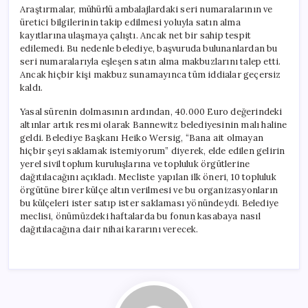
Araştırmalar, mühürlü ambalajlardaki seri numaralarının ve
üretici bilgilerinin takip edilmesi yoluyla satın alma
kayıtlarına ulaşmaya çalıştı. Ancak net bir sahip tespit
edilemedi. Bu nedenle belediye, başvuruda bulunanlardan bu
seri numaralarıyla eşleşen satın alma makbuzlarını talep etti.
Ancak hiçbir kişi makbuz sunamayınca tüm iddialar geçersiz
kaldı.
Yasal sürenin dolmasının ardından, 40.000 Euro değerindeki
altınlar artık resmi olarak Bannewitz belediyesinin malı haline
geldi. Belediye Başkanı Heiko Wersig, “Bana ait olmayan
hiçbir şeyi saklamak istemiyorum” diyerek, elde edilen gelirin
yerel sivil toplum kuruluşlarına ve topluluk örgütlerine
dağıtılacağını açıkladı. Mecliste yapılan ilk öneri, 10 topluluk
örgütüne birer külçe altın verilmesi ve bu organizasyonların
bu külçeleri ister satıp ister saklaması yönündeydi. Belediye
meclisi, önümüzdeki haftalarda bu fonun kasabaya nasıl
dağıtılacağına dair nihai kararını verecek.