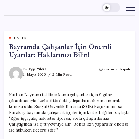
Skip
to
content
HABER
Bayramda Çalışanlar İçin Önemli
Uyarılar: Haklarınızı Bilin!
Bayramda
By
Ayşe Yıldız
yorumlar kapalı
Çalışanlar
11 Mayıs 2026
2 Min Read
İçin
Önemli
Uyarılar:
Kurban Bayramı tatilinin kamu çalışanları için 9 güne
Haklarınızı
çıkarılmasıyla özel sektördeki çalışanların durumu merak
Bilin!
için
konusu oldu. Sosyal Güvenlik Kurumu (SGK) Başuzmanı İsa
Karakaş, bayramda çalışacak işçiler için kritik bilgiler paylaştı:
“Eğer işçi çalışmak istemiyorsa, zorla çalıştırılamaz.
Çalıştığında ise çift yevmiye alır. ‘Sonra izin yaparsın’ önerisi
ise hukuken geçersizdir!”