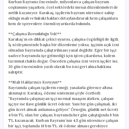
Kurban Bayramı öncesinde, milyonlarca çalışan bayram
coşkusunu yaşarken, özel sektördeki mesai düzenlemeleri de
netlik kazanıyor. Karakaş, işçilerin bayram süresince sahip
olduğu mali ve hukuki hakları detaylandırarak hem çalışanlara
hem de işverenlere önemli uyarılarda bulundu.
**Çalışma Zorunluluğu Yok!**
Karakaş’ın en dikkat çekici uyarısı, çalışma özgürlüğü ile ilgili.
İş sözleşmesinde başka bir düzenleme yoksa, işçinin açık izni
olmadan bayramda çalıştırılması yasal değildir. Eğer bir işçi
sadece bayramda işe gelmediği için işten çıkarılırsa, kıdem
tazminatı hakkı doğar. Önceden çalışma izni veren işçiler ise,
30 gün öncesinden yazılı olarak bu izni geri alma hakkına
sahiptir.
**Mali Haklarınızı Koruyun**
Bayramda çalışan işçilerin emeği, yasalarla güvence altına
alınmıştır. Karakaş, ödeme sistemini şöyle özetledi:
“Bayramda çalışmayan işçi normal maaşını alırken, çalışan
işçiye ise ilave günlük ücret ödenir. Yani bir gün çalışmak, iki
gün ücret almak anlamına geliyor.” Örneğin, günlük net ücreti
4 bin TL olan bir çalışan, bayramda her gün çalıştığında 8 bin
TL kazanacak. Kurban Bayramı’nın 4,5 gün süresince çalışan
bir işçi, toplamda 18 bin TL ek ödeme alması gerekiyor.