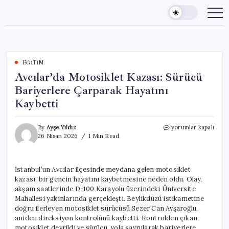
Skip
to
content
EĞITIM
Avcılar’da Motosiklet Kazası: Sürücü
Bariyerlere Çarparak Hayatını
Kaybetti
Avcılar’da
By
Ayşe Yıldız
yorumlar kapalı
Motosiklet
26 Nisan 2026
1 Min Read
Kazası:
Sürücü
Bariyerlere
İstanbul’un Avcılar ilçesinde meydana gelen motosiklet
Çarparak
kazası, bir gencin hayatını kaybetmesine neden oldu. Olay,
Hayatını
Kaybetti
akşam saatlerinde D-100 Karayolu üzerindeki Üniversite
için
Mahallesi yakınlarında gerçekleşti. Beylikdüzü istikametine
doğru ilerleyen motosiklet sürücüsü Sezer Can Avşaroğlu,
aniden direksiyon kontrolünü kaybetti. Kontrolden çıkan
motosiklet devrildi ve sürücü, yola savrularak bariyerlere