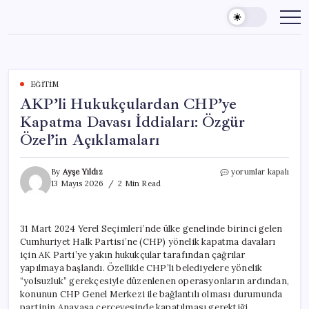
Skip
to
content
EĞITIM
AKP’li Hukukçulardan CHP’ye
Kapatma Davası İddiaları: Özgür
Özel’in Açıklamaları
AKP’li
By
Ayşe Yıldız
yorumlar kapalı
Hukukçulardan
13 Mayıs 2026
2 Min Read
CHP’ye
Kapatma
Davası
31 Mart 2024 Yerel Seçimleri’nde ülke genelinde birinci gelen
İddiaları:
Cumhuriyet Halk Partisi’ne (CHP) yönelik kapatma davaları
Özgür
Özel’in
için AK Parti’ye yakın hukukçular tarafından çağrılar
Açıklamaları
yapılmaya başlandı. Özellikle CHP’li belediyelere yönelik
için
“yolsuzluk” gerekçesiyle düzenlenen operasyonların ardından,
konunun CHP Genel Merkezi ile bağlantılı olması durumunda
partinin Anayasa çerçevesinde kapatılması gerektiği