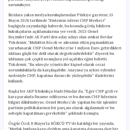
savunuluyor.
İktidara yakın medya kuruluşlarından Türkiye gazetesi, 13
Mayıs 2026 tarihinde “Sistemin Adresi CHP Merkezi”
başlığıyla yayımladığı haberde, bu konuda görüş bildiren
hukukçuların açıklamalarına yer verdi. 2023 Genel
Seçimleri’nde AK Parti’den aday adayı olan avukat Serdar
Tokdemir, “Muhittin Böcek ve ailesinin etkin pişmanlıktan
yararlanarak CHP Genel Merkezi’ne 1 milyon Euro getirdikleri
iddiası güçlü bir delil olarak değerlendirilebilir” diyerek bu
iddianın çok çeşitli sonuçlara yol açabileceğini belirtti.
Tokdemir, “Bu süreçte yöneticiler kişisel olarak cezai
sorumluluklarla da karşılaşabilir. Anayasa’ya aykırı eylemler
nedeniyle CHP, kapatma davası ile yüzleşebilir” ifadelerini
kullandı.
Başka bir AKP’li hukukçu Hadi Dündar da, “Eğer CHP gizli ve
kara paralarla finanse ediliyorsa ve bu durum CHP liderinin
bilgisi dâhilindeyse, Genel Merkez’de yapılan bu tür işlemler
partinin politikalarının bir parçası olarak algılanmalı ve bu
sebeple kapatılması gerekebilir” şeklinde konuştu.
Özgür Özel, 8 Mayıs’ta SÖZCÜ TV’de katıldığı bir yayında,
“Mutlak butlana karşı değilim ama kapatma davasına dair bir