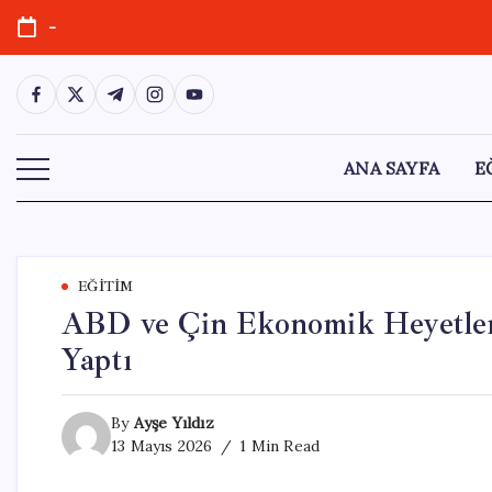
Skip
-
to
content
https://www.facebook.com/
https://twitter.com/
https://t.me/
https://www.instagram.com/
https://youtube.com/
ANA SAYFA
E
EĞITIM
ABD ve Çin Ekonomik Heyetleri
Yaptı
By
Ayşe Yıldız
13 Mayıs 2026
1 Min Read