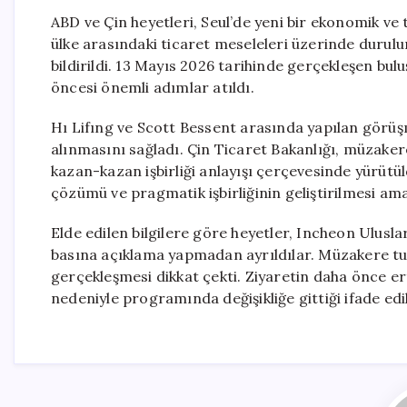
ABD ve Çin heyetleri, Seul’de yeni bir ekonomik ve
ülke arasındaki ticaret meseleleri üzerinde durulu
bildirildi. 13 Mayıs 2026 tarihinde gerçekleşen bu
öncesi önemli adımlar atıldı.
Hı Lifıng ve Scott Bessent arasında yapılan görüşm
alınmasını sağladı. Çin Ticaret Bakanlığı, müzakere
kazan-kazan işbirliği anlayışı çerçevesinde yürüt
çözümü ve pragmatik işbirliğinin geliştirilmesi ama
Elde edilen bilgilere göre heyetler, Incheon Ulus
basına açıklama yapmadan ayrıldılar. Müzakere t
gerçekleşmesi dikkat çekti. Ziyaretin daha önce er
nedeniyle programında değişikliğe gittiği ifade edil