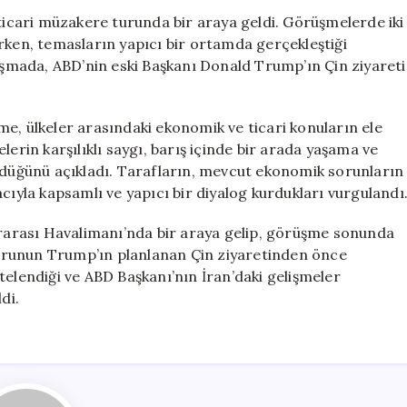
Heyetleri
 ticari müzakere turunda bir araya geldi. Görüşmelerde iki
Seul’de
rken, temasların yapıcı bir ortamda gerçekleştiği
Ticaret
luşmada, ABD’nin eski Başkanı Donald Trump’ın Çin ziyareti
Müzakereleri
Yaptı
için
e, ülkeler arasındaki ekonomik ve ticari konuların ele
lerin karşılıklı saygı, barış içinde bir arada yaşama ve
üldüğünü açıkladı. Tarafların, mevcut ekonomik sorunların
cıyla kapsamlı ve yapıcı bir diyalog kurdukları vurgulandı
lararası Havalimanı’nda bir araya gelip, görüşme sonunda
urunun Trump’ın planlanan Çin ziyaretinden önce
telendiği ve ABD Başkanı’nın İran’daki gelişmeler
di.