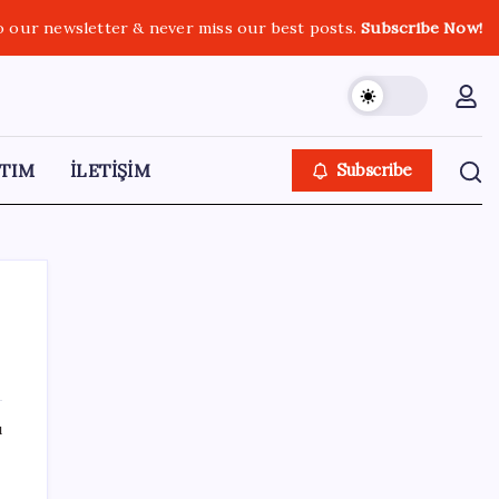
o our newsletter & never miss our best posts.
Subscribe Now!
TIM
İLETİŞİM
Subscribe
SON YAZILAR
ı
Altın fiyatları 7 haftanın zirvesinde: Gram,
çeyrek ve Cumhuriyet altını bugün ne kadar