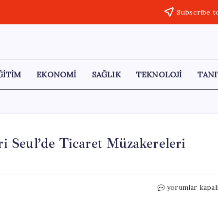
Subscribe t
ĞİTİM
EKONOMİ
SAĞLIK
TEKNOLOJİ
TANI
 Seul’de Ticaret Müzakereleri
ABD
yorumlar kapal
ve
Çin
Ekonomik