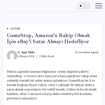
Skip
to
content
EĞITIM
GameStop, Amazon’a Rakip Olmak
İçin eBay’i Satın Almayı Hedefliyor
GameStop,
By
Ayşe Yıldız
yorumlar kapalı
Amazon’a
4 Mayıs 2026
2 Min Read
Rakip
Olmak
İçin
Dünya çapında tanınan bilgisayar oyunu dağıtım şirketi
eBay’i
GameStop, e-ticaret devi Amazon’a karşı güçlü bir rakip olma
Satın
Almayı
yolunda önemli bir adım atmayı planlıyor. GameStop’un İcra
Hedefliyor
Kurulu Başkanı Ryan Cohen, eBay’i yaklaşık 56 milyar dolara
için
satın almak için sürpriz bir teklif sundu. Cohen’in bu stratejik
hamlesi, eBay’i Amazon’a karşı daha rekabetçi bir konuma
getirmeyi amaçlıyor.