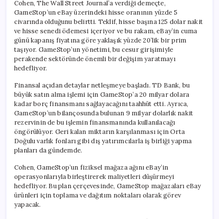
Cohen, The Wall Street Journal’a verdiği demeçte,
GameStop’un eBay üzerindeki hisse oranının yüzde 5
civarında olduğunu belirtti. Teklif, hisse başına 125 dolar nakit
ve hisse senedi ödemesi içeriyor ve bu rakam, eBay’in cuma
günü kapanış fiyatına göre yaklaşık yüzde 20’lik bir prim
taşıyor. GameStop’un yönetimi, bu cesur girişimiyle
perakende sektöründe önemli bir değişim yaratmayı
hedefliyor.
Finansal açıdan detaylar netleşmeye başladı. TD Bank, bu
büyük satın alma işlemi için GameStop’a 20 milyar dolara
kadar borç finansmanı sağlayacağını taahhüt etti. Ayrıca,
GameStop’un bilançosunda bulunan 9 milyar dolarlık nakit
rezervinin de bu işlemin finansmanında kullanılacağı
öngörülüyor. Geri kalan miktarın karşılanması için Orta
Doğulu varlık fonları gibi dış yatırımcılarla iş birliği yapma
planları da gündemde.
Cohen, GameStop’un fiziksel mağaza ağını eBay’in
operasyonlarıyla birleştirerek maliyetleri düşürmeyi
hedefliyor. Bu plan çerçevesinde, GameStop mağazaları eBay
ürünleri için toplama ve dağıtım noktaları olarak görev
yapacak.